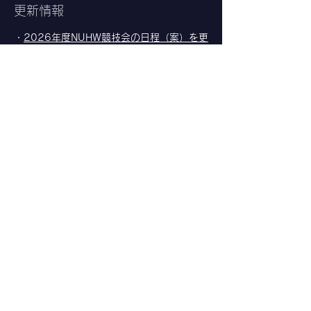
更新情報
​・
2026年度NUHW競技会の日程（案）を更
新しました
（2026/02/05）
​詳しくはこちら
気になる人はインスタグラムやXを見てくださ
い！
大会の速報や結果を更新
メールアドレス：nuhw.tfc@gmail.com
© 2026 新潟医療福祉大学陸上競技部