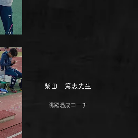
​柴田 篤志先生
​​跳躍混成コーチ