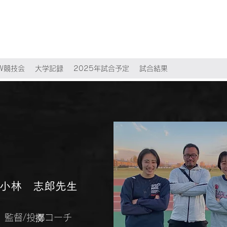
HW競技会
大学記録
2025年試合予定
試合結果
​​小林 志郎先生
​​監督/投擲コーチ