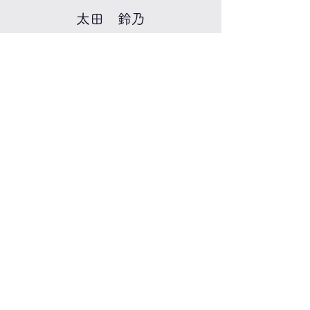
太田 鈴乃
言語聴覚学科
出身校：南砺福野（富山県）
マネージャー
​​沼田 莉奈
理学療法学科
出身校：鹿島（茨城県）
マネージャー