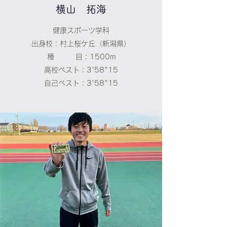
​​横山 拓海
健康スポーツ学科
出身校：村上桜ケ丘（新潟県）
種 目：1500m
高校ベスト：3'58"15
自己ベスト：3'58"15