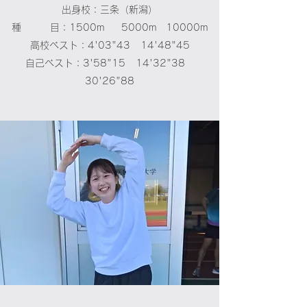
出身校：三条（新潟）
種 目：1500m 5000m 10000m
高校ベスト：4'03"43 14'48"45
自己ベスト：3'58"15 14'32"38
30'26"88