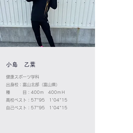
​小島 乙葉
健康スポーツ学科
出身校：富山北部（富山県）
種 目：400ｍ 400ｍＨ
高校ベスト：57"95 1'04"15
自己ベスト：57"95 1'04"15