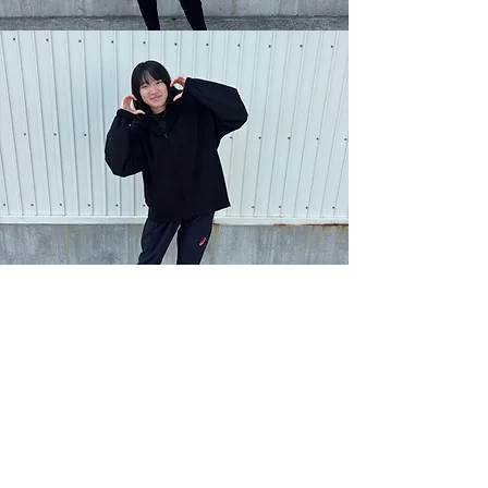
​山内 暖姫
健康スポーツ学科
出身校：大舘鳳鳴（秋田県）
種 目：100ｍ 200ｍ
高校ベスト：11"97 24"47