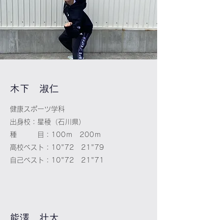
​木下 淑仁
健康スポーツ学科
出身校：星稜（石川県）
種 目：100ｍ 200ｍ
高校ベスト：10"72 21"79
自己ベスト：10"72 21"71
​能澤 壮太