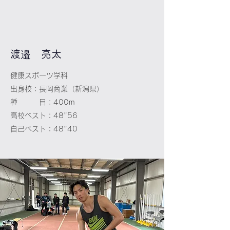
​渡邉 亮太
健康スポーツ学科
出身校：長岡商業（新潟県）
種 目：400m
高校ベスト：48"56
自己ベスト：48"40