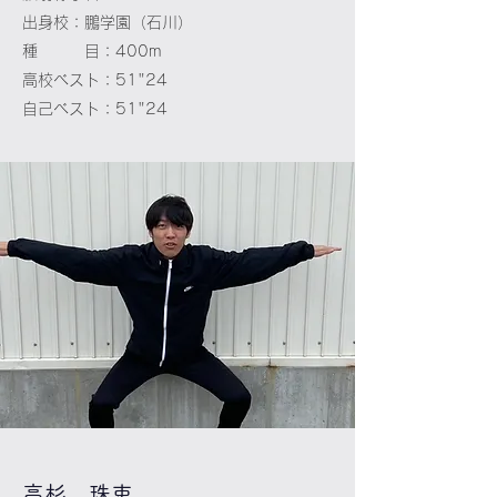
出身校：鵬学園（石川）
種 目：400m
高校ベスト：51"24
自己ベスト：51"24
​高杉 珠吏