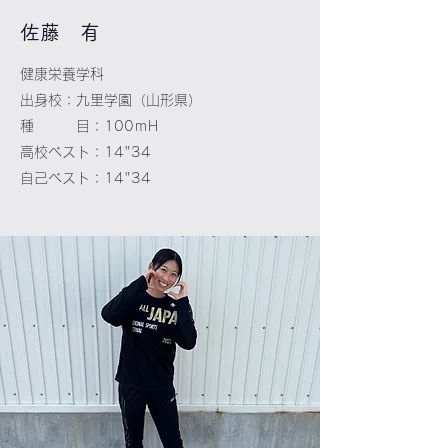
​佐藤 有
健康栄養学科
出身校：九里学園（山形県）
種 目：100ｍH
高校ベスト：14"34
自己ベスト：14"34