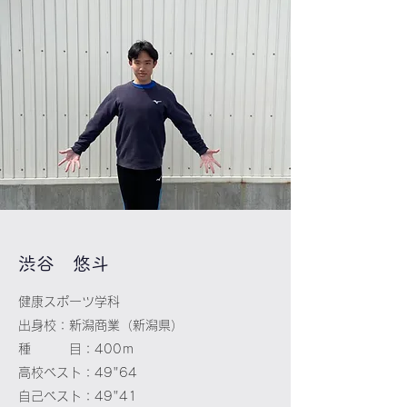
​渋谷 悠斗
健康スポーツ学科
出身校：新潟商業（新潟県）
種 目：400ｍ
高校ベスト：49"64
自己ベスト：49"41