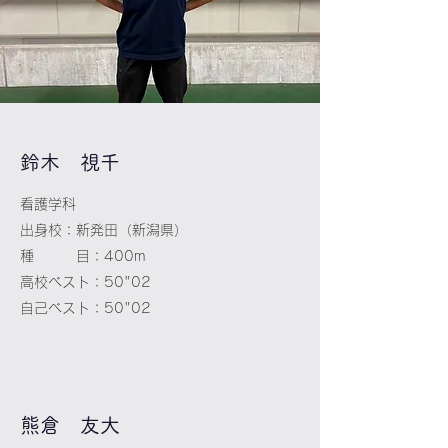
​鈴木 視千
看護学科
出身校：新発田（新潟県）
種 目：400m
高校ベスト：50"02
自己ベスト：50"02
​熊倉 友大