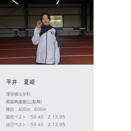
​平井 夏姫
理学療法学科
​都留興譲館(山梨県)
種目：400m 800m
高校ベスト：59.40 2.13.95
​自己ベスト：59.40 2.13.95