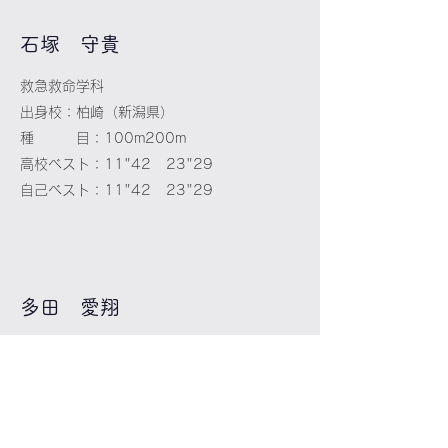
​石塚 守貴
救急救命学科
出身校：柏崎（新潟県）
種 目：100m200m
高校ベスト：11"42 23"29
自己ベスト：11"42 23"29
​​多田 愛翔
健康スポーツ学科
出身校：帝京長岡（新潟県）
種 目：400mH
高校ベスト：55"74