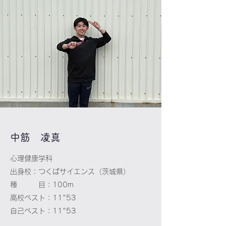
​中筋 凌真
心理健康学科
出身校：つくばサイエンス（茨城県）
種 目：100m
高校ベスト：11"53
自己ベスト：11"53