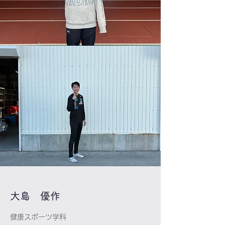
​大島 優作
健康スポーツ学科