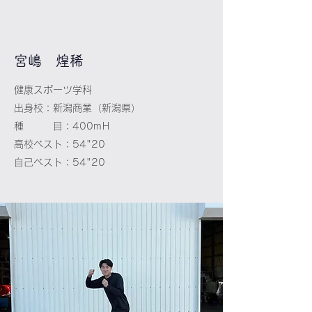
​宮嶋 煌稀
健康スポーツ学科
出身校：新潟商業（新潟県）
種 目：400mＨ
高校ベスト：54"20
自己ベスト：54"20