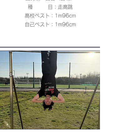
種 目：走高跳
高校ベスト：1m96cm
​自己ベスト：1m96cm