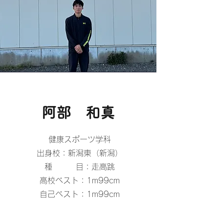
​阿部 和真
健康スポーツ学科
出身校：新潟東（新潟）
種 目：走高跳
高校ベスト：1m99cm
自己ベスト：1m99cm