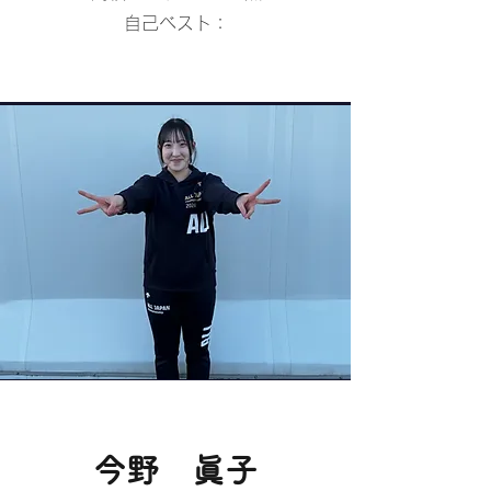
​自己ベスト：
​今野 眞子