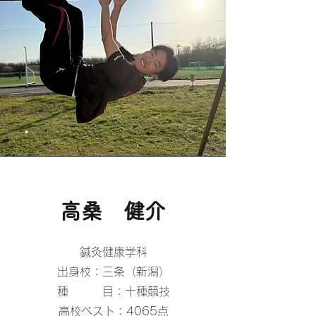
​高桑 健介
鍼灸健康学科
出身校：三条（新潟）
種 目：十種競技
高校ベスト：4065点